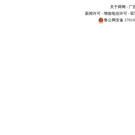
关于舜网
-
广
新闻许可
-
增值电信许可
-
双
鲁公网安备 370104